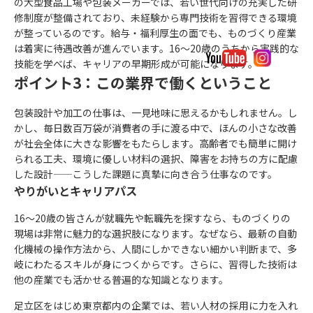
の大型食品工場や包装メーカーでは、若い世代向けの充実した研
修制度が整備されており、未経験から専門技術を習得できる環境
が整っているのです。給与・福利厚生の面でも、ものづくり産業
は着実に待遇改善が進んでいます。16～20歳のうちから実践的な
技能を学べば、キャリアの早期形成が可能になります。
ポイント3：この業界で働くということ
包装設計や加工の仕事は、一見地味に思えるかもしれません。し
かし、毎日数百万袋が消費者の手に渡る中で、ほんの小さな改善
が社会全体に大きな影響をもたらします。高齢者でも簡単に開け
られる工夫、環境に優しい材料の選択、障害をお持ちの方に配慮
した設計——こうした課題に真摯に向き合う仕事なのです。
やりがいとキャリアパス
16～20歳の皆さんが就職先や転職先を探すなら、ものづくりの
現場は非常に魅力的な選択肢になります。なぜなら、最新の自動
化機械の操作方法から、人間にしかできない細かい判断まで、多
岐にわたるスキルが身につくからです。さらに、習得した技術は
他の産業でも活かせる普遍的な知識となります。
足立区をはじめ東京都内の企業では、若い人材の採用に力を入れ