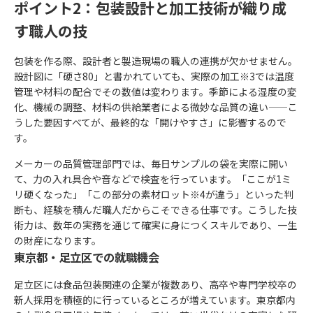
ポイント2：包装設計と加工技術が織り成
す職人の技
包装を作る際、設計者と製造現場の職人の連携が欠かせません。
設計図に「硬さ80」と書かれていても、実際の加工※3では温度
管理や材料の配合でその数値は変わります。季節による湿度の変
化、機械の調整、材料の供給業者による微妙な品質の違い——こ
うした要因すべてが、最終的な「開けやすさ」に影響するので
す。
メーカーの品質管理部門では、毎日サンプルの袋を実際に開い
て、力の入れ具合や音などで検査を行っています。「ここが1ミ
リ硬くなった」「この部分の素材ロット※4が違う」といった判
断も、経験を積んだ職人だからこそできる仕事です。こうした技
術力は、数年の実務を通じて確実に身につくスキルであり、一生
の財産になります。
東京都・足立区での就職機会
足立区には食品包装関連の企業が複数あり、高卒や専門学校卒の
新人採用を積極的に行っているところが増えています。東京都内