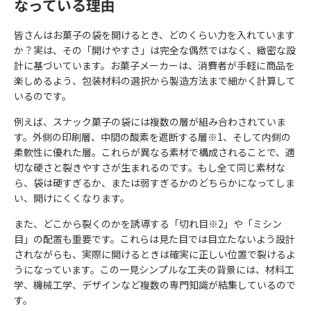
なっている理由
皆さんはお菓子の袋を開けるとき、どのくらい力を入れています
か？実は、その「開けやすさ」は完全な偶然ではなく、緻密な設
計に基づいています。お菓子メーカーは、消費者が手軽に商品を
楽しめるよう、包装材料の選択から製造方法まで細かく計算して
いるのです。
例えば、スナック菓子の袋には複数の層が組み合わされていま
す。外側の印刷層、中間の酸素を遮断する層※1、そして内側の
柔軟性に優れた層。これらが異なる素材で構成されることで、適
切な硬さと裂きやすさが生まれるのです。もし全て同じ素材な
ら、袋は硬すぎるか、または弱すぎるかのどちらかになってしま
い、開けにくくなります。
また、どこから裂くのかを誘導する「切れ目※2」や「ミシン
目」の配置も重要です。これらは見た目では目立たないよう設計
されながらも、実際に開けるときは確実に正しい位置で裂けるよ
うになっています。この一見シンプルな工夫の背景には、材料工
学、機械工学、デザインなど複数の専門知識が結集しているので
す。