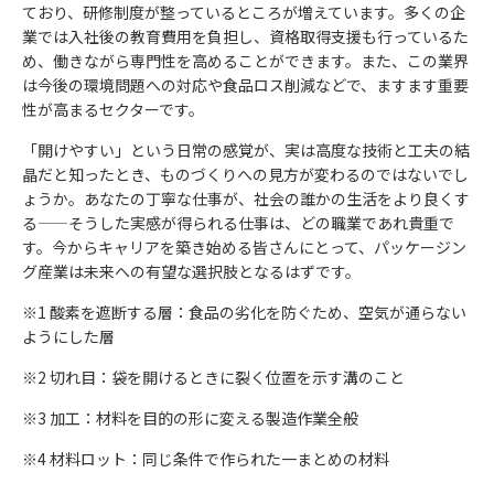
ており、研修制度が整っているところが増えています。多くの企
業では入社後の教育費用を負担し、資格取得支援も行っているた
め、働きながら専門性を高めることができます。また、この業界
は今後の環境問題への対応や食品ロス削減などで、ますます重要
性が高まるセクターです。
「開けやすい」という日常の感覚が、実は高度な技術と工夫の結
晶だと知ったとき、ものづくりへの見方が変わるのではないでし
ょうか。あなたの丁寧な仕事が、社会の誰かの生活をより良くす
る——そうした実感が得られる仕事は、どの職業であれ貴重で
す。今からキャリアを築き始める皆さんにとって、パッケージン
グ産業は未来への有望な選択肢となるはずです。
※1 酸素を遮断する層：食品の劣化を防ぐため、空気が通らない
ようにした層
※2 切れ目：袋を開けるときに裂く位置を示す溝のこと
※3 加工：材料を目的の形に変える製造作業全般
※4 材料ロット：同じ条件で作られた一まとめの材料