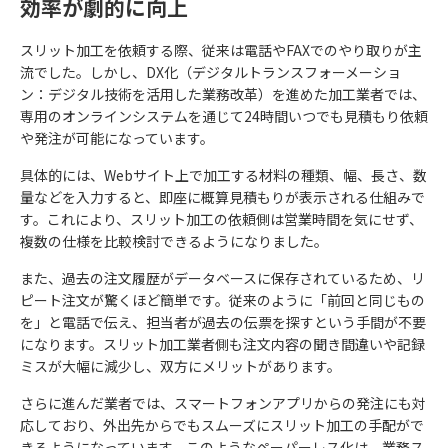
効率が劇的に向上
スリット加工を依頼する際、従来は電話やFAXでのやり取りが主
流でした。しかし、DX化（デジタルトランスフォーメーショ
ン：デジタル技術を活用した業務改革）を進めた加工業者では、
専用のオンラインシステムを通じて24時間いつでも見積もり依頼
や発注が可能になっています。
具体的には、Webサイト上で加工する材料の種類、幅、長さ、数
量などを入力すると、即座に概算見積もりが表示される仕組みで
す。これにより、スリット加工の依頼側は営業時間を気にせず、
複数の仕様を比較検討できるようになりました。
また、過去の注文履歴がデータベースに保存されているため、リ
ピート注文が驚くほど簡単です。従来のように「前回と同じもの
を」と電話で伝え、担当者が過去の伝票を探すという手間が不要
になります。スリット加工業者側も注文内容の聞き間違いや記録
ミスが大幅に減少し、双方にメリットがあります。
さらに進んだ業者では、スマートフォンアプリからの発注にも対
応しており、外出先からでもスムーズにスリット加工の手配がで
きるようになっています。このようなペーパーレス化は、業務ス