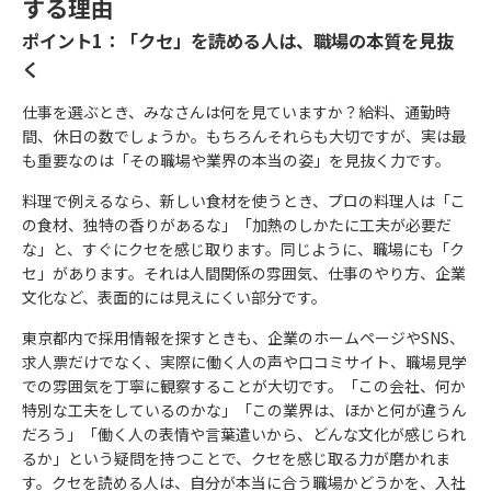
する理由
ポイント1：「クセ」を読める人は、職場の本質を見抜
く
仕事を選ぶとき、みなさんは何を見ていますか？給料、通勤時
間、休日の数でしょうか。もちろんそれらも大切ですが、実は最
も重要なのは「その職場や業界の本当の姿」を見抜く力です。
料理で例えるなら、新しい食材を使うとき、プロの料理人は「こ
の食材、独特の香りがあるな」「加熱のしかたに工夫が必要だ
な」と、すぐにクセを感じ取ります。同じように、職場にも「ク
セ」があります。それは人間関係の雰囲気、仕事のやり方、企業
文化など、表面的には見えにくい部分です。
東京都内で採用情報を探すときも、企業のホームページやSNS、
求人票だけでなく、実際に働く人の声や口コミサイト、職場見学
での雰囲気を丁寧に観察することが大切です。「この会社、何か
特別な工夫をしているのかな」「この業界は、ほかと何が違うん
だろう」「働く人の表情や言葉遣いから、どんな文化が感じられ
るか」という疑問を持つことで、クセを感じ取る力が磨かれま
す。クセを読める人は、自分が本当に合う職場かどうかを、入社