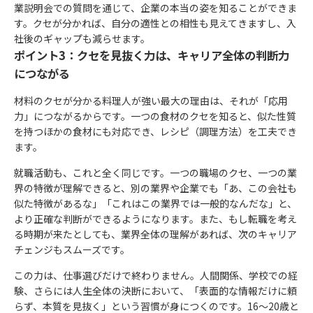
業説明会での質問を通じて、企業の本当の姿を知ることができま
す。クセが分かれば、自分の適性との相性も見えてきますし、入
社後のギャップも減らせます。
ポイント3：クセを見抜く力は、キャリア全体の判断力
につながる
材料のクセが分かる料理人が強い最大の理由は、それが「応用
力」につながるからです。一つの食材のクセを知ると、似た性質
を持つほかの食材にも対応でき、レシピ（調理方法）を工夫でき
ます。
就職活動も、これと全く同じです。一つの職場のクセ、一つの業
界の特徴が理解できると、別の業界や企業でも「あ、この会社も
似た特徴があるな」「これはこの業界では一般的なんだな」と、
より正確な判断ができるようになります。また、もし転職を考え
る時期が来たとしても、業界全体の理解があれば、次のキャリア
チェンジもスムーズです。
この力は、仕事選びだけで終わりません。人間関係、学校での経
験、さらには人生全体の決断において、「表面的な情報だけに頼
らず、本質を見抜く」という習慣が身につくのです。16～20歳と