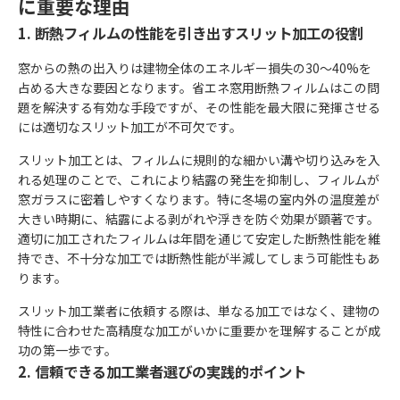
に重要な理由
1. 断熱フィルムの性能を引き出すスリット加工の役割
窓からの熱の出入りは建物全体のエネルギー損失の30～40%を
占める大きな要因となります。省エネ窓用断熱フィルムはこの問
題を解決する有効な手段ですが、その性能を最大限に発揮させる
には適切なスリット加工が不可欠です。
スリット加工とは、フィルムに規則的な細かい溝や切り込みを入
れる処理のことで、これにより結露の発生を抑制し、フィルムが
窓ガラスに密着しやすくなります。特に冬場の室内外の温度差が
大きい時期に、結露による剥がれや浮きを防ぐ効果が顕著です。
適切に加工されたフィルムは年間を通じて安定した断熱性能を維
持でき、不十分な加工では断熱性能が半減してしまう可能性もあ
ります。
スリット加工業者に依頼する際は、単なる加工ではなく、建物の
特性に合わせた高精度な加工がいかに重要かを理解することが成
功の第一歩です。
2. 信頼できる加工業者選びの実践的ポイント