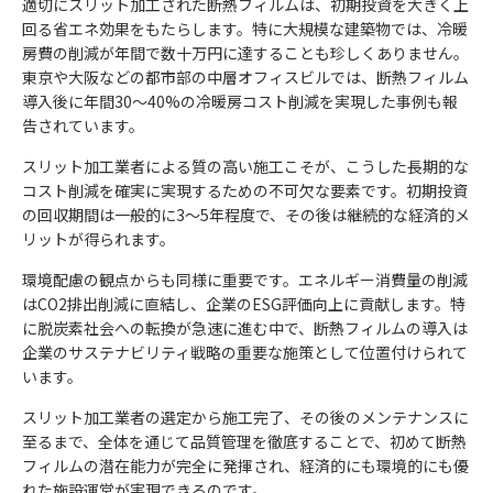
適切にスリット加工された断熱フィルムは、初期投資を大きく上
回る省エネ効果をもたらします。特に大規模な建築物では、冷暖
房費の削減が年間で数十万円に達することも珍しくありません。
東京や大阪などの都市部の中層オフィスビルでは、断熱フィルム
導入後に年間30～40%の冷暖房コスト削減を実現した事例も報
告されています。
スリット加工業者による質の高い施工こそが、こうした長期的な
コスト削減を確実に実現するための不可欠な要素です。初期投資
の回収期間は一般的に3～5年程度で、その後は継続的な経済的メ
リットが得られます。
環境配慮の観点からも同様に重要です。エネルギー消費量の削減
はCO2排出削減に直結し、企業のESG評価向上に貢献します。特
に脱炭素社会への転換が急速に進む中で、断熱フィルムの導入は
企業のサステナビリティ戦略の重要な施策として位置付けられて
います。
スリット加工業者の選定から施工完了、その後のメンテナンスに
至るまで、全体を通じて品質管理を徹底することで、初めて断熱
フィルムの潜在能力が完全に発揮され、経済的にも環境的にも優
れた施設運営が実現できるのです。