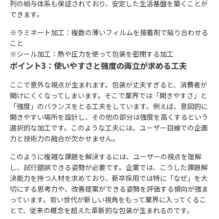
列の給与体系も保証されており、安定した生活基盤を築くことが
できます。
※ラミネート加工：複数の薄いフィルムを接着剤で貼り合わせる
こと
※シール加工：熱や圧力を使って包装を密閉する加工
ポイント3：使いやすさと強度の両立が求める工夫
ここで意外な視点が生まれます。包装が丈夫すぎると、消費者が
開けにくくなってしまいます。そこで業界では「開きやすさ」と
「強度」のバランスをとる工夫をしています。例えば、意図的に
開きやすい場所を設計し、その他の部分は強度を高くするという
選択的な加工です。このような工夫には、ユーザー目線での企画
力と技術力の融合が欠かせません。
このように複雑な課題を解決するには、ユーザーの視点を理解
し、試行錯誤できる姿勢が必要です。企業では、こうした課題解
決能力を持つ人材を求めており、新卒採用では特に「なぜ」を大
切にする思考力や、改善提案ができる姿勢を評価する傾向が強ま
っています。若い世代が新しい視角をもって業界に入ってくるこ
とで、従来の概念を超えた革新的な包装が生まれるのです。