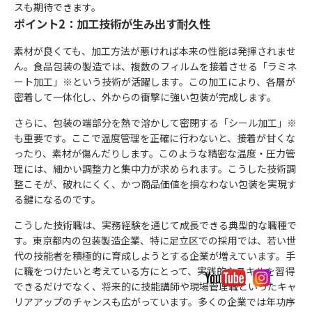
スも期待できます。
ポイント2：加工技術が生み出す耐久性
素材が良くても、加工方法が悪ければ本来の性能は発揮されませ
ん。食品包装の製造では、複数のフィルムを接着させる「ラミネ
ート加工」※という技術が活躍します。この加工により、各層が
密着して一体化し、外からの衝撃に強い包装が完成します。
さらに、包装の端部分を熱で溶かして密閉する「シール加工」※
も重要です。ここで温度管理を正確に行わないと、接着が甘くな
ったり、素材が傷んだりします。このような精密な温度・圧力管
理には、細かい調整力と集中力が求められます。こうした技術調
整こそが、破れにくく、かつ商品価値を損なわない包装を実現す
る鍵になるのです。
こうした技術職は、実務経験を通じて成長できる典型的な職種で
す。東京都内の包装製造企業、特に足立区での採用では、若い世
代の技能者を積極的に育成しようとする企業が増えています。手
に職をつけたいと考えている方にとって、実践的なスキルを習得
できるだけでなく、将来的に技能講師や現場管理職といったキャ
リアアップのチャンスも広がっています。多くの企業では年功序