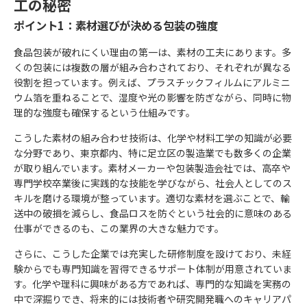
工の秘密
ポイント1：素材選びが決める包装の強度
食品包装が破れにくい理由の第一は、素材の工夫にあります。多
くの包装には複数の層が組み合わされており、それぞれが異なる
役割を担っています。例えば、プラスチックフィルムにアルミニ
ウム箔を重ねることで、湿度や光の影響を防ぎながら、同時に物
理的な強度も確保するという仕組みです。
こうした素材の組み合わせ技術は、化学や材料工学の知識が必要
な分野であり、東京都内、特に足立区の製造業でも数多くの企業
が取り組んでいます。素材メーカーや包装製造会社では、高卒や
専門学校卒業後に実践的な技能を学びながら、社会人としてのス
キルを磨ける環境が整っています。適切な素材を選ぶことで、輸
送中の破損を減らし、食品ロスを防ぐという社会的に意味のある
仕事ができるのも、この業界の大きな魅力です。
さらに、こうした企業では充実した研修制度を設けており、未経
験からでも専門知識を習得できるサポート体制が用意されていま
す。化学や理科に興味がある方であれば、専門的な知識を実務の
中で深掘りでき、将来的には技術者や研究開発職へのキャリアパ